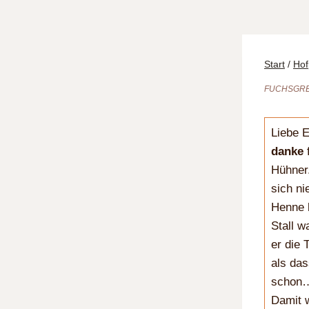
Start
/
Hof
FUCHSGR
Liebe 
danke
f
Hühner
sich ni
Henne k
Stall w
er die 
als das
scho
Damit w