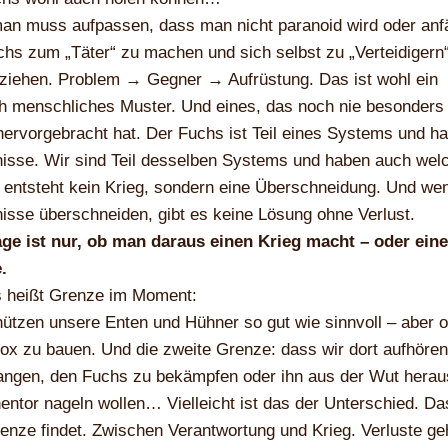
an muss aufpassen, dass man nicht paranoid wird oder anf
hs zum „Täter“ zu machen und sich selbst zu „Verteidigern
ziehen. Problem → Gegner → Aufrüstung. Das ist wohl ein
h menschliches Muster. Und eines, das noch nie besonders 
ervorgebracht hat. Der Fuchs ist Teil eines Systems und ha
isse. Wir sind Teil desselben Systems und haben auch wel
entsteht kein Krieg, sondern eine Überschneidung. Und we
isse überschneiden, gibt es keine Lösung ohne Verlust.
age ist nur, ob man daraus einen Krieg macht – oder eine
.
s heißt Grenze im Moment:
ützen unsere Enten und Hühner so gut wie sinnvoll – aber 
ox zu bauen. Und die zweite Grenze: dass wir dort aufhören
fangen, den Fuchs zu bekämpfen oder ihn aus der Wut herau
ntor nageln wollen… Vielleicht ist das der Unterschied. D
enze findet. Zwischen Verantwortung und Krieg. Verluste ge