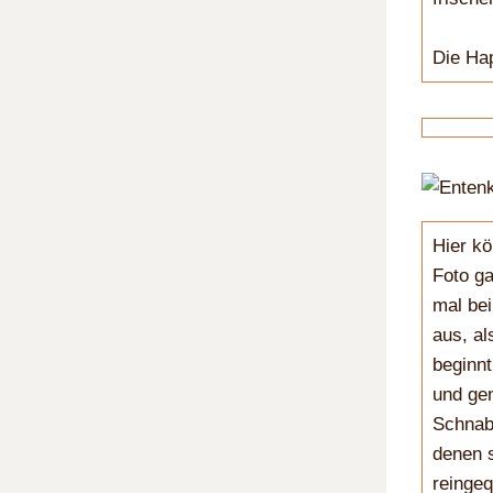
Die Ha
Hier kö
Foto ga
mal bei
aus, al
beginnt
und gen
Schnabe
denen s
reingeq