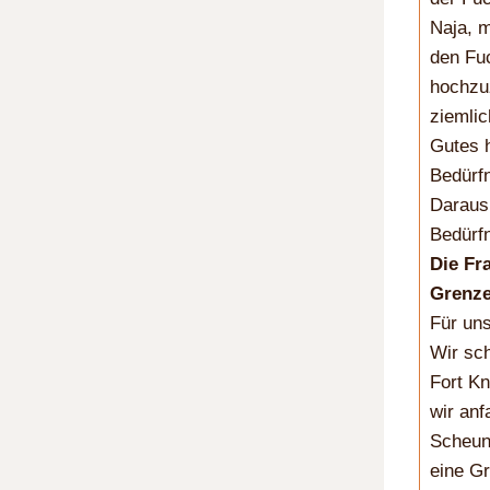
Naja, m
den Fuc
hochzu
ziemlic
Gutes h
Bedürfn
Daraus 
Bedürfn
Die Fr
Grenze
Für un
Wir sch
Fort Kn
wir an
Scheune
eine Gr