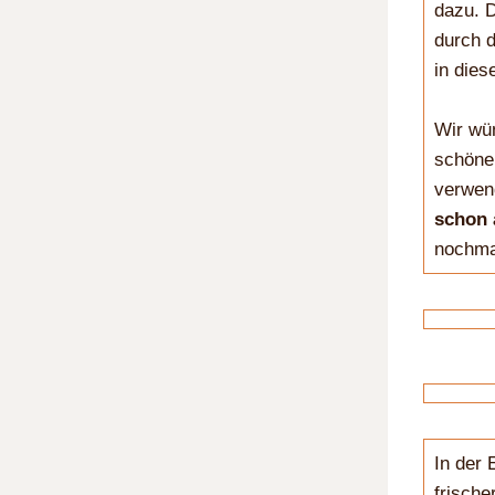
dazu. D
durch d
in dies
Wir wü
schöne 
verwen
schon 
nochma
In der 
frische