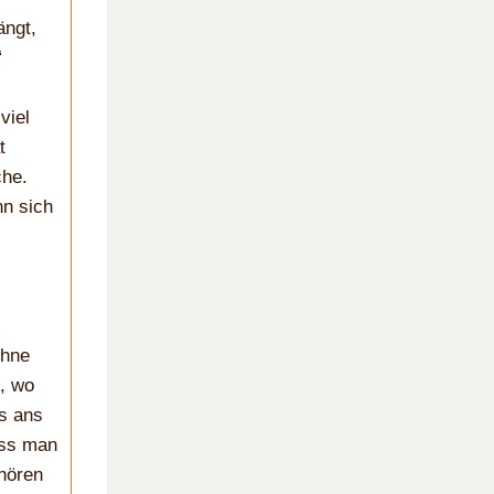
ängt,
“
viel
t
che.
nn sich
ohne
, wo
s ans
ass man
hören