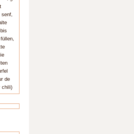
t
 senf,
lte
bis
füllen,
tte
ie
lten
rfel
ur de
chili)