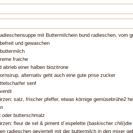
Radieschensuppe mit Buttermilchein bund radieschen, vom g
befreit und gewaschen
buttermilch
reme fraiche
d abrieb einer halben biozitrone
ornsirup, alternativ geht auch eine gute prise zucker
ttelscharfer senf
ivenöl
zen: salz, frischer pfeffer, etwas körnige gemüsebrühe2 he
en
l oder butterschmalz
zen: fleur de sel & piment d´espelette (baskischer chili)die
en radieschen geviertelt mit der buttermilch in den mixer ge