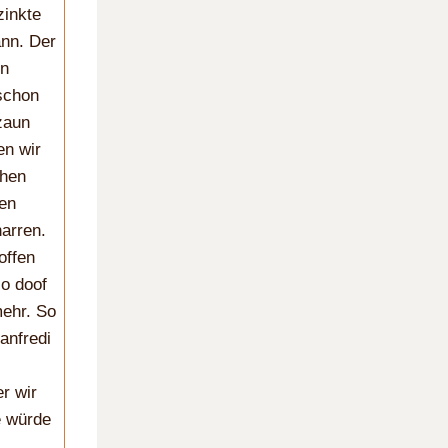
zinkte
ann. Der
en
 schon
zaun
en wir
ehen
len
arren.
offen
so doof
mehr. So
anfredi
r wir
e würde