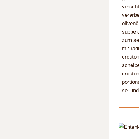
verschl
verarbe
olivenö
suppe d
zum ser
mit rad
crouton
scheibe
crouton
portion
sel und