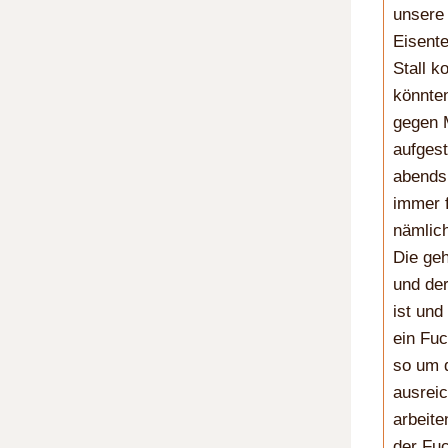
unsere 
Eisente
Stall 
könnten
gegen 
aufgest
abends 
immer f
nämlich
Die geh
und der
ist und
ein Fuc
so um d
ausreic
arbeite
der Fu