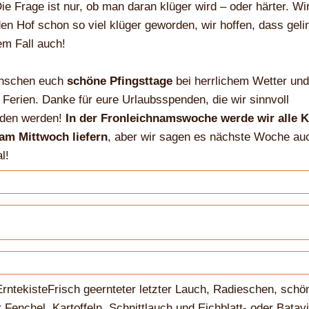
ie Frage ist nur, ob man daran klüger wird – oder härter. Wi
en Hof schon so viel klüger geworden, wir hoffen, dass geli
em Fall auch!
nschen euch
schöne Pfingsttage
bei herrlichem Wetter und
Ferien. Danke für eure Urlaubsspenden, die wir sinnvoll
den werden!
In der Fronleichnamswoche werde wir alle K
am Mittwoch liefern
, aber wir sagen es nächste Woche au
l!
ErntekisteFrisch geernteter letzter Lauch, Radieschen, schö
r Fenchel, Kartoffeln, Schnittlauch und Eichblatt- oder Batavi