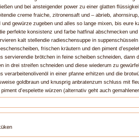
ießen und bei ansteigender power zu einer glatten flüssigkei
itendie creme fraiche, zitronensaft und – abrieb, ahornsirup,
l und gewürze zugeben und alles so lange mixen, bis eure ka
ie perfekte konsistenz und farbe hatfinal abschmecken und 
vieren kalt stellendie radieschensuppe in suppenschüsseln 
ieschenscheiben, frischen kräutern und den piment d’espele
s servierendie brötchen in feine scheiben schneiden, dann d
n in drei streifen schneiden und diese wiederum zu gewürfe
s verarbeitenolivenöl in einer pfanne erhitzen und die brotwü
sweise goldbraun und knusprig anbratenzum schluss mit fle
 piment d’espelette würzen (alternativ geht auch gemahlener 