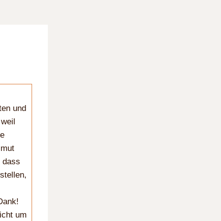
ten und
weil
ne
lmut
, dass
tellen,
Dank!
nicht um