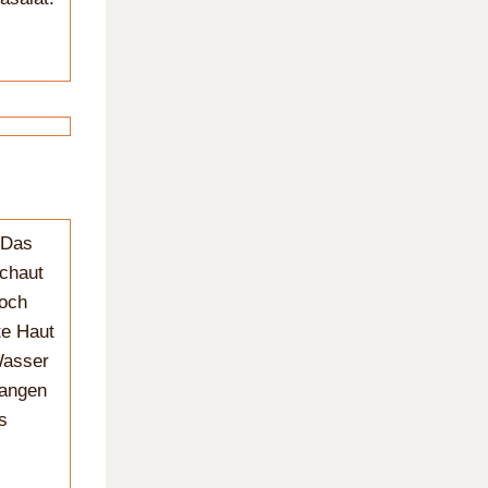
 Das
Schaut
doch
te Haut
Wasser
rangen
s