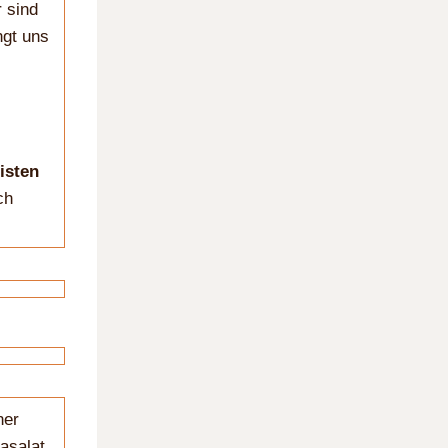
r sind
ngt uns
isten
ch
ner
asalat.