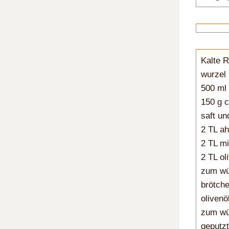
Kalte 
wurzel 
500 ml 
150 g c
saft un
2 TL ah
2 TL mi
2 TL ol
zum wür
brötch
olivenö
zum wür
geputzt